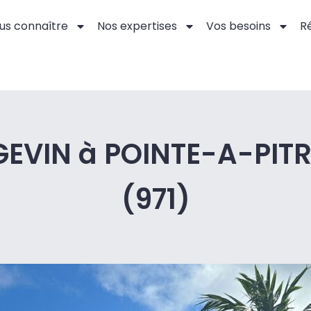
us connaître
Nos expertises
Vos besoins
Ré
GEVIN à POINTE-A-PIT
(971)