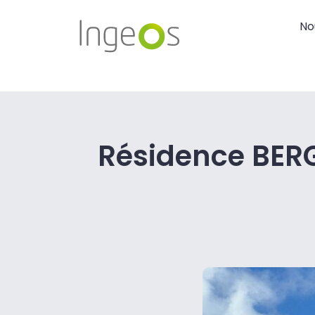
No
Résidence BER