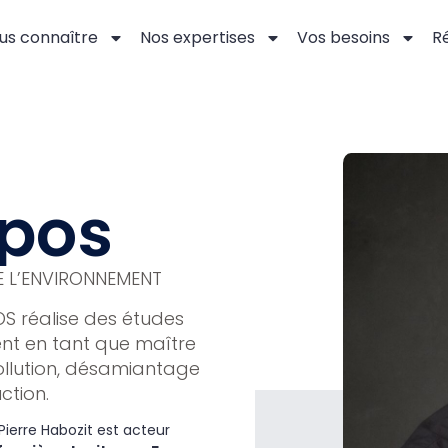
us connaître
Nos expertises
Vos besoins
Ré
opos
DE L’ENVIRONNEMENT
OS réalise des études
ent en tant que maître
llution, désamiantage
ction.
Pierre Habozit est acteur