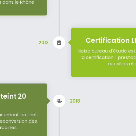
és dans le Rhône
Certification L
2013
Notre bureau d’étude est
la certification « presta
aux sites et 
tteint 20
2018
s
onnement en tant
reconversion des
urbaines.