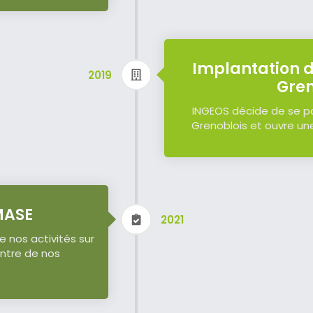
Implantation 
2019
Gre
INGEOS décide de se po
Grenoblois et ouvre u
 MASE
2021
de nos activités sur
ntre de nos
s