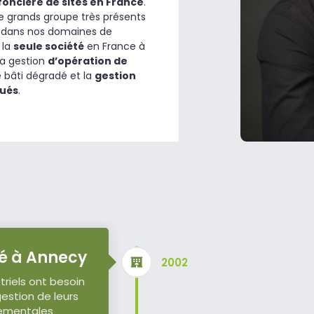
foncière de sites en France
.
 grands groupe très présents
nt dans nos domaines de
 la
seule société
en France à
a gestion
d’opération de
 bâti dégradé et la
gestion
lués
.
té à Annecy
2002
triels ont besoin
estion de leurs
ementales