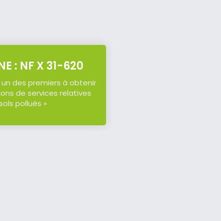
NE : NF X 31-620
 un des premiers à obtenir
tions de services relatives
sols pollués »