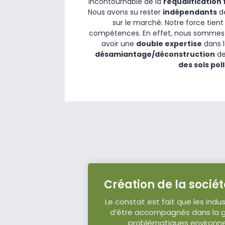
incontournable de la
requalification 
Nous avons su rester
indépendants
de
sur le marché. Notre force tie
compétences. En effet, nous sommes
avoir une
double expertise
dans l
désamiantage/déconstruction
de
des sols pol
Création de la socié
Le constat est fait que les indus
d’être accompagnés dans la g
problématiques environn