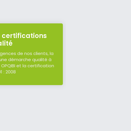
certifications
lité
gences de nos clients, la
 une démarche qualité à
 OPQIBI et la certification
1 : 2008