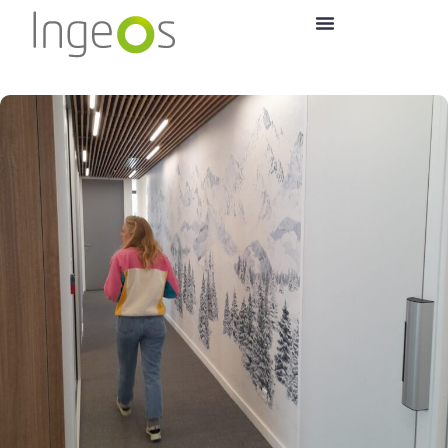
Nos équipes
Nos collaborateurs représentent
l’atout majeur de notre
entreprise. Attachés à fournir un
travail de qualité, ils mettent tout
en œuvre pour satisfaire la
demande des clients. Réactifs et